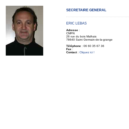
SECRETAIRE GENERAL
ERIC LEBAS
Adresse
:
CMPN
26 rue du bois Malhais
78640 Saint Germain-de-la-grange
Téléphone
: 06 60 35 67 36
Fax
:
Contact
:
Cliquez ici !