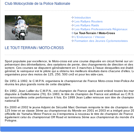
Club Motocycliste de la Police Nationale
Introduction
Les Rallyes Routiers
Les Rallyes Raids
Les Rallyes Professionnels Régionaux
Le Tout-Terrain / Moto-Cross
L'Endurance / Vitesse
Formation des Jeunes Cyclomotoristes
LE TOUT-TERRAIN / MOTO-CROSS
Sport populaire par excellence, le Moto-cross est une course disputée en circuit fermé sur un t
présentant des dénivellations, des variations de pente, des changements de direction et des d
sortent. Ces courses se disputent généralement en 3 manches à l'issue desquelles est établ
général; le vainqueur est le pilote qui a obtenu les meilleurs résultats dans chacune d'elles. 
organisées pour des motos de 125, 250, 500 cm3 et pour les side-cars.
De 1951 à 1992, le C.M.P.N. organisera le championnat de France Moto-cross Inter-Police-
réunira les plus grands noms de cette discipline.
En 1982, Jean Lallier du C.M.P.N., est champion de France après avoir enlevé toutes les man
disputée à Gaillefontaine (76). En 1983, le titre de champion de France est attribué au C.R.S.
qui renouvellera cette performance 4 fois. En 1999 Jean Lallier retrouve son titre de champi
national B
En 2000 et 2002 le jeune Adjoint de Sécurité Marc Germain remporte le titre de champion de
125 Inter et se classe 3ème au championnat du Monde en 2001 et 2003 et a intégré pour 200
officielle de Yamaha Motor France ou il remportera à nouveau le titre de champion de France 
également celui du championnat Off Road et terminera 3ème aux championnat du monde d’
Pologne.