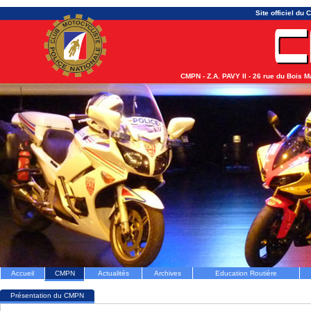
Site officiel du
CMPN - Z.A. PAVY II - 26 rue du Bois 
Accueil
CMPN
Actualités
Archives
Education Routière
Présentation du CMPN